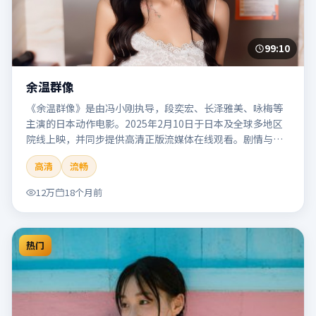
99:10
余温群像
《余温群像》是由冯小刚执导，段奕宏、长泽雅美、咏梅等
主演的日本动作电影。2025年2月10日于日本及全球多地区
院线上映，并同步提供高清正版流媒体在线观看。剧情与看
点：动作场面密集，节奏明快，适合喜欢热血追缉与爆破场
高清
流畅
面的观众。本片适合检索「余温群像」「冯小刚」「动作」
「日本」「2025」「2025-02-10上映」等关键词的影迷阅读
12万
18个月前
简介与主创信息。
热门