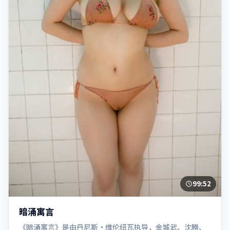
99:52
暗涌寓言
《暗涌寓言》是由丹尼斯·维伦纽瓦执导，金城武、沈腾、