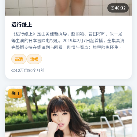
48:32
远行纸上
《远行纸上》是由黄建新执导，赵丽颖、菅田将晖、朱一龙
等主演的日本冒险电视剧。2019年2月7日起首播，全集高清
完整版支持在线追剧与回看。剧情与看点：旅程险象环生，
奇观与友情并行，带来沉浸式探险体验。本片适合检索「远
高清
流畅
行纸上」「黄建新」「冒险」「日本」「2019」「2019-02-
07上映」等关键词的影迷阅读简介与主创信息。
12万
90个月前
热门