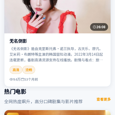
26:08
无名倒影
《无名倒影》是由克里斯托弗·诺兰执导，古天乐、廖凡、
艾米莉·布朗特等主演的韩国冒险动漫。2022年3月14日起
连载更新，番剧高清资源支持在线播放。剧情与看点：旅程
险象环生，奇观与友情并行，带来沉浸式探险体验。本片适
高清
流畅
合检索「无名倒影」「克里斯托弗·诺兰」「冒险」「韩
国」「2022」「2022-03-14上映」等关键词的影迷阅读简介
9.6万
53个月前
与主创信息。
热门电影
查看更多
全网热度飙升，高分口碑剧集与影片推荐