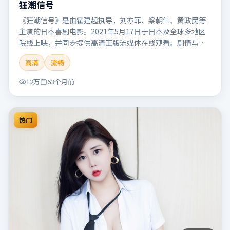
狂潮信号
《狂潮信号》是由霍建起执导，刘亦菲、梁朝伟、黄政民等
主演的日本喜剧电影。2021年5月17日于日本及全球多地区
院线上映，并同步提供高清正版流媒体在线观看。剧情与看
点：笑点自然生活化，轻松解压，适合全家或朋友一起观
高清
流畅
看。本片适合检索「狂潮信号」「霍建起」「喜剧」「日
本」「2021」「2021-05-17上映」等关键词的影迷阅读简介
12万
63个月前
与主创信息。
热门