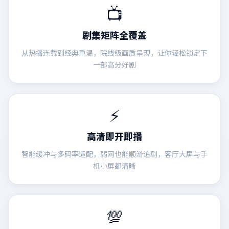
📺
剧集矩阵全覆盖
从热播连载到经典重温，院线级画质呈现，让你轻松锁定下
一部高分好剧
⚡
高清即开即播
智能缓冲与多码率适配，弱网也能顺滑追剧，客厅大屏与手
机小屏都清晰
💯