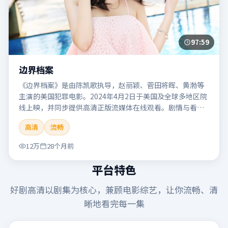
97:59
边界档案
《边界档案》是由陈凯歌执导，赵丽颖、菅田将晖、黄渤等
主演的美国犯罪电影。2024年4月2日于美国及全球多地区院
线上映，并同步提供高清正版流媒体在线观看。剧情与看
点：聚焦案件与人性灰色地带，张力十足，兼具社会观察与
高清
流畅
戏剧冲突。本片适合检索「边界档案」「陈凯歌」「犯罪」
「美国」「2024」「2024-04-02上映」等关键词的影迷阅读
12万
28个月前
简介与主创信息。
平台特色
好剧高清
以剧集为核心，兼顾电影综艺，让你流畅、清
晰地看完每一集