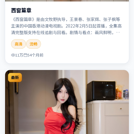
西窗篇章
《西窗篇章》是由文牧野执导，王景春、张家辉、张子枫等
主演的中国香港动漫电视剧。2022年2月5日起首播，全集高
清完整版支持在线追剧与回看。剧情与看点：画风鲜明，想
象力丰富，剧情适合青少年与动画爱好者。本片适合检索
高清
流畅
「西窗篇章」「文牧野」「动漫」「中国香港」「2022」
「2022-02-05上映」等关键词的影迷阅读简介与主创信息。
11万
54个月前
最新