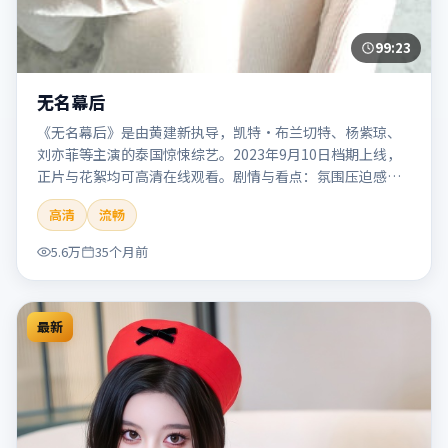
99:23
无名幕后
《无名幕后》是由黄建新执导，凯特·布兰切特、杨紫琼、
刘亦菲等主演的泰国惊悚综艺。2023年9月10日档期上线，
正片与花絮均可高清在线观看。剧情与看点：氛围压迫感
强，节奏紧张，适合追求刺激观影体验的观众。本片适合检
高清
流畅
索「无名幕后」「黄建新」「惊悚」「泰国」「2023」
「2023-09-10上映」等关键词的影迷阅读简介与主创信息。
5.6万
35个月前
最新