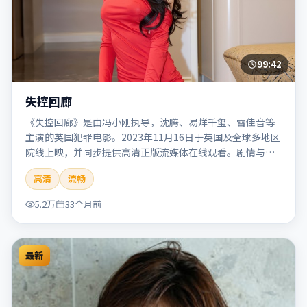
99:42
失控回廊
《失控回廊》是由冯小刚执导，沈腾、易烊千玺、雷佳音等
主演的英国犯罪电影。2023年11月16日于英国及全球多地区
院线上映，并同步提供高清正版流媒体在线观看。剧情与看
点：聚焦案件与人性灰色地带，张力十足，兼具社会观察与
高清
流畅
戏剧冲突。本片适合检索「失控回廊」「冯小刚」「犯罪」
「英国」「2023」「2023-11-16上映」等关键词的影迷阅读
5.2万
33个月前
简介与主创信息。
最新