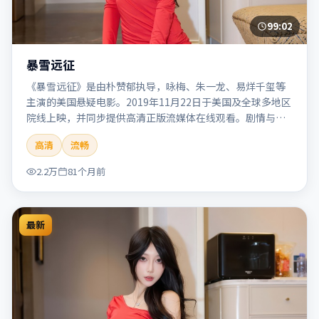
99:02
暴雪远征
《暴雪远征》是由朴赞郁执导，咏梅、朱一龙、易烊千玺等
主演的美国悬疑电影。2019年11月22日于美国及全球多地区
院线上映，并同步提供高清正版流媒体在线观看。剧情与看
点：悬念层层推进，线索相互勾连，结局出人意料，适合推
高清
流畅
理爱好者。本片适合检索「暴雪远征」「朴赞郁」「悬疑」
「美国」「2019」「2019-11-22上映」等关键词的影迷阅读
2.2万
81个月前
简介与主创信息。
最新