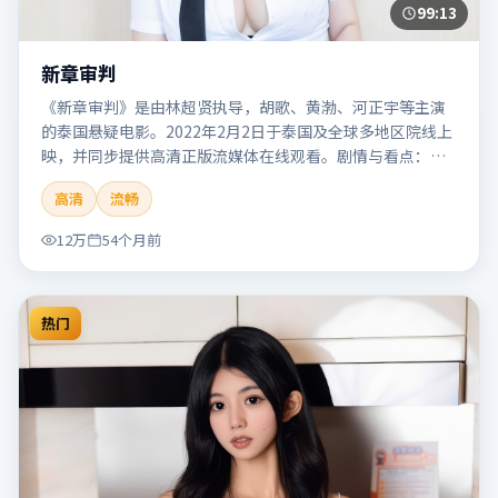
99:13
新章审判
《新章审判》是由林超贤执导，胡歌、黄渤、河正宇等主演
的泰国悬疑电影。2022年2月2日于泰国及全球多地区院线上
映，并同步提供高清正版流媒体在线观看。剧情与看点：悬
念层层推进，线索相互勾连，结局出人意料，适合推理爱好
高清
流畅
者。本片适合检索「新章审判」「林超贤」「悬疑」「泰
国」「2022」「2022-02-02上映」等关键词的影迷阅读简介
12万
54个月前
与主创信息。
热门