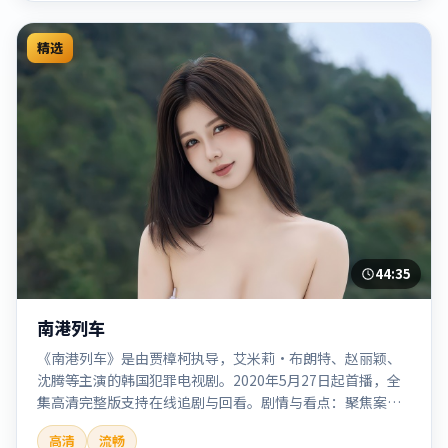
精选
44:35
南港列车
《南港列车》是由贾樟柯执导，艾米莉·布朗特、赵丽颖、
沈腾等主演的韩国犯罪电视剧。2020年5月27日起首播，全
集高清完整版支持在线追剧与回看。剧情与看点：聚焦案件
与人性灰色地带，张力十足，兼具社会观察与戏剧冲突。本
高清
流畅
片适合检索「南港列车」「贾樟柯」「犯罪」「韩国」