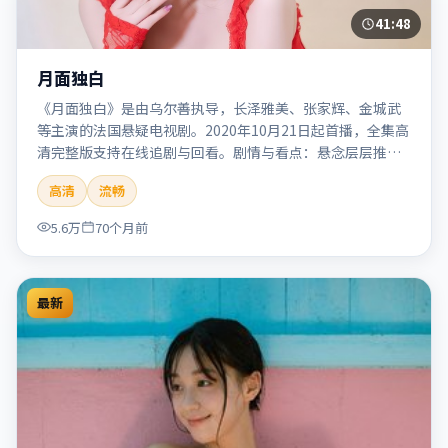
41:48
月面独白
《月面独白》是由乌尔善执导，长泽雅美、张家辉、金城武
等主演的法国悬疑电视剧。2020年10月21日起首播，全集高
清完整版支持在线追剧与回看。剧情与看点：悬念层层推
进，线索相互勾连，结局出人意料，适合推理爱好者。本片
高清
流畅
适合检索「月面独白」「乌尔善」「悬疑」「法国」
「2020」「2020-10-21上映」等关键词的影迷阅读简介与主
5.6万
70个月前
创信息。
最新