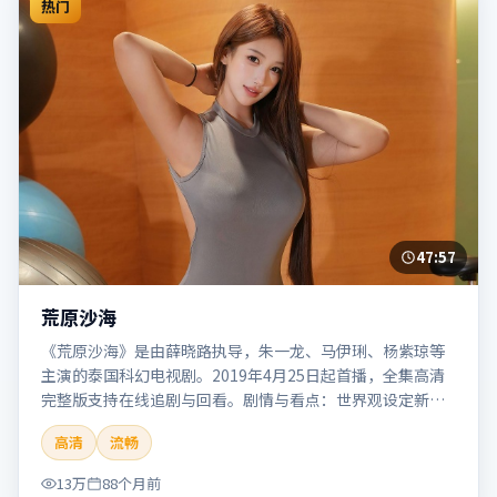
热门
47:57
荒原沙海
《荒原沙海》是由薛晓路执导，朱一龙、马伊琍、杨紫琼等
主演的泰国科幻电视剧。2019年4月25日起首播，全集高清
完整版支持在线追剧与回看。剧情与看点：世界观设定新
颖，视觉奇观与哲思并存，探讨科技与人性的边界。本片适
高清
流畅
合检索「荒原沙海」「薛晓路」「科幻」「泰国」「2019」
「2019-04-25上映」等关键词的影迷阅读简介与主创信息。
13万
88个月前