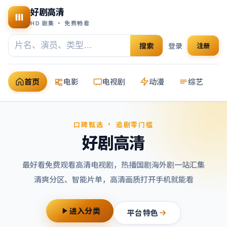
好剧高清
HD 剧集 · 免费畅看
搜索
登录
注册
首页
电影
电视剧
动漫
综艺
口碑甄选 · 追剧零门槛
好剧高清
最好看免费观看高清电视剧
，热播国剧海外剧一站汇集
清爽分区、智能片单，高清画质打开手机就能看
进入分类
平台特色