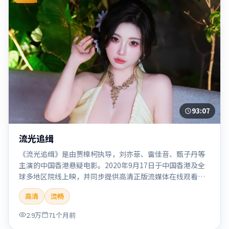
93:07
流光追缉
《流光追缉》是由贾樟柯执导，刘亦菲、雷佳音、甄子丹等
主演的中国香港悬疑电影。2020年9月17日于中国香港及全
球多地区院线上映，并同步提供高清正版流媒体在线观看。
剧情与看点：悬念层层推进，线索相互勾连，结局出人意
高清
流畅
料，适合推理爱好者。本片适合检索「流光追缉」「贾樟
柯」「悬疑」「中国香港」「2020」「2020-09-17上映」等
2.9万
71个月前
关键词的影迷阅读简介与主创信息。