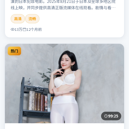
演的日本犯罪电影。2025年8月21日于日本及全球多地区院
线上映，并同步提供高清正版流媒体在线观看。剧情与看
点：聚焦案件与人性灰色地带，张力十足，兼具社会观察与
高清
流畅
戏剧冲突。本片适合检索「南港信号」「管虎」「犯罪」
「日本」「2025」「2025-08-21上映」等关键词的影迷阅读
13万
12个月前
简介与主创信息。
热门
99:25