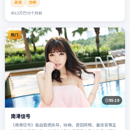
高清
流畅
片适合检索「南港列车」「贾樟柯」「犯罪」「韩国」
「2020」「2020-05-27上映」等关键词的影迷阅读简介与主
13万
75个月前
创信息。
热门
95:19
南港信号
《南港信号》是由管虎执导，咏梅、菅田将晖、雷佳音等主