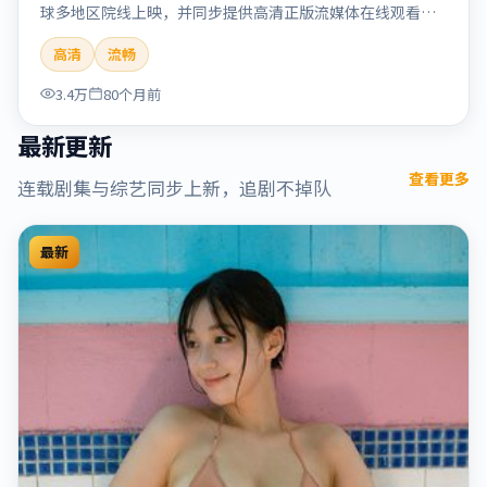
球多地区院线上映，并同步提供高清正版流媒体在线观看。
剧情与看点：情感细腻动人，人物关系真实可信，适合喜欢
高清
流畅
温情叙事的观众。本片适合检索「烈日晨星」「顾长卫」
「爱情」「美国」「2019」「2019-12-15上映」等关键词的
3.4万
80个月前
影迷阅读简介与主创信息。
最新更新
查看更多
连载剧集与综艺同步上新，追剧不掉队
最新