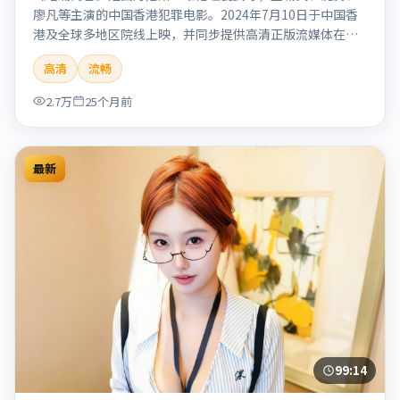
廖凡等主演的中国香港犯罪电影。2024年7月10日于中国香
港及全球多地区院线上映，并同步提供高清正版流媒体在线
观看。剧情与看点：聚焦案件与人性灰色地带，张力十足，
高清
流畅
兼具社会观察与戏剧冲突。本片适合检索「暗涌寓言」「丹
尼斯·维伦纽瓦」「犯罪」「中国香港」「2024」「2024-
2.7万
25个月前
07-10上映」等关键词的影迷阅读简介与主创信息。
最新
99:14